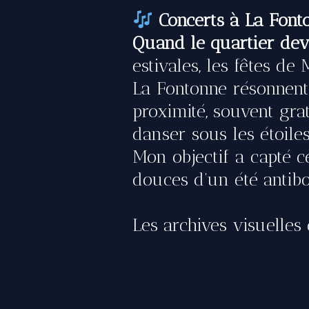
e
Concerts à La Fon
’
Quand le quartier devi
P
estivales, les fêtes d
h
La Fontonne résonnent 
o
proximité, souvent grat
t
danser sous les étoile
o
Mon objectif a capté ce
g
r
douces d’un été antibo
a
p
Les archives visuelles e
h
i
e