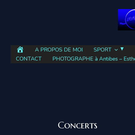
Aller
au
contenu
E
A PROPOS DE MOI
SPORT
s
CONTACT
PHOTOGRAPHE à Antibes – Esther
t
h
e
r
’
e
l
Concerts
l