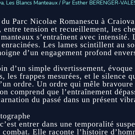
va
,
Les Blancs Manteaux
/ Par
Esther BERENGER-VALÈ
 du Parc Nicolae Romanescu à Craiova,
 entre tension et recueillement, les che
manteaux s’entraînent avec intensité. 
 enracinées. Les lames scintillent au s
oigne d’un engagement profond envers 
loin d’un simple divertissement, évoqu
, les frappes mesurées, et le silence qu
d’un ordre. Un ordre qui mêle bravoure 
 on comprend que l’entraînement dépass
carnation du passé dans un présent vibr
tographe
, c’est entrer dans une temporalité su
n combat. Elle raconte l’histoire d’ho