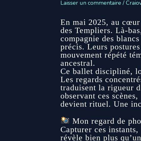
Laisser un commentaire
/
Craio
e
’
En mai 2025, au cœur
P
des Templiers. Là-bas,
h
compagnie des blancs 
o
précis. Leurs postures
t
mouvement répété tém
o
ancestral.
Ce ballet discipliné, 
g
Les regards concentrés
r
traduisent la rigueur 
a
observant ces scènes,
p
devient rituel. Une in
h
i
Mon regard de pho
e
Capturer ces instants
révèle bien plus qu’u