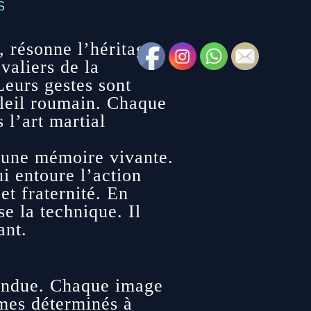
S
 résonne l’héritage
valiers de la
Leurs gestes sont
oleil roumain. Chaque
l’art martial
e une mémoire vivante.
i entoure l’action
et fraternité. En
e la technique. Il
ant.
spendue. Chaque image
mmes déterminés à