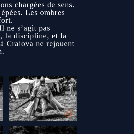
ions chargées de sens.
es épées. Les ombres
ort.
l ne s’agit pas
 la discipline, et la
 à Craiova ne rejouent
n.