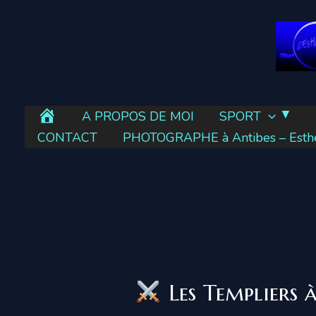
Aller
au
contenu
E
A PROPOS DE MOI
SPORT
s
CONTACT
PHOTOGRAPHE à Antibes – Esther
t
h
e
r
’
e
l
Les Templiers 
l