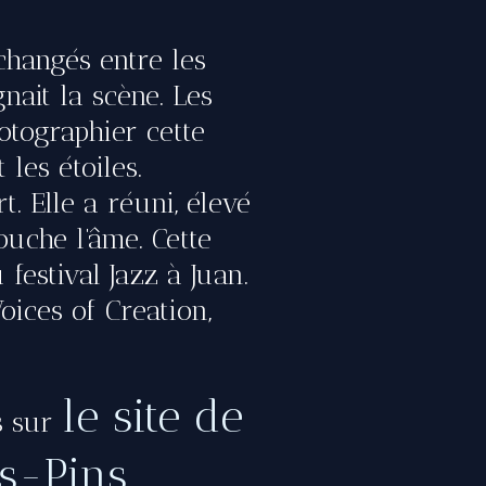
changés entre les
ait la scène. Les
otographier cette
t les étoiles.
. Elle a réuni, élevé
ouche l’âme. Cette
estival Jazz à Juan.
oices of Creation,
le site de
us sur
es-Pins
.