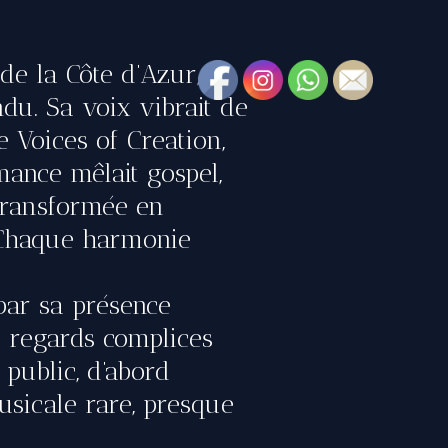
de la Côte d’Azur, la
du. Sa voix vibrait de
 Voices of Creation,
rmance mêlait gospel,
 transformée en
 Chaque harmonie
 par sa présence
s regards complices
public, d’abord
musicale rare, presque