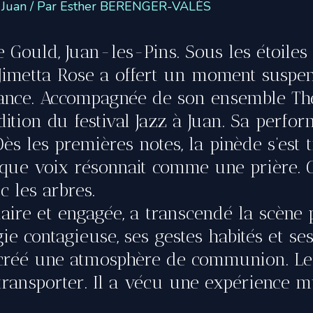
 Juan
/ Par
Esther BERENGER-VALÈS
 Gould, Juan-les-Pins. Sous les étoiles 
Jimetta Rose a offert un moment suspen
ssance. Accompagnée de son ensemble The
dition du festival Jazz à Juan. Sa perfo
 Dès les premières notes, la pinède s’est
aque voix résonnait comme une prière.
c les arbres.
olaire et engagée, a transcendé la scène
e contagieuse, ses gestes habités et se
t créé une atmosphère de communion. Le 
é transporter. Il a vécu une expérience 