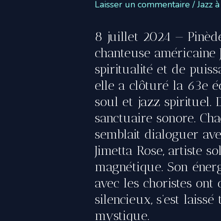
Laisser un commentaire
/
Jazz à
e
’
8 juillet 2024 — Pinède
P
chanteuse américaine 
h
o
spiritualité et de pui
t
elle a clôturé la 63e é
o
soul et jazz spirituel.
g
sanctuaire sonore. Ch
r
semblait dialoguer ave
a
Jimetta Rose, artiste s
p
magnétique. Son énergi
h
avec les choristes on
i
silencieux, s’est laiss
e
mystique.