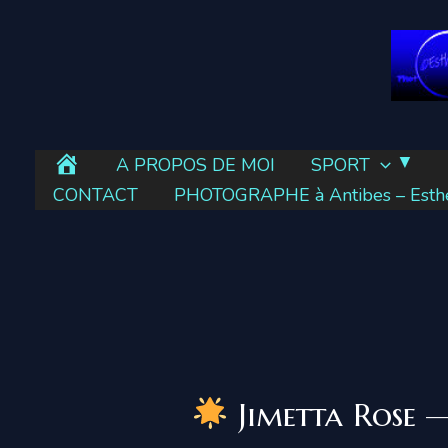
Aller
au
contenu
E
A PROPOS DE MOI
SPORT
s
CONTACT
PHOTOGRAPHE à Antibes – Esther
t
h
e
r
’
e
l
Jimetta Rose — 
l