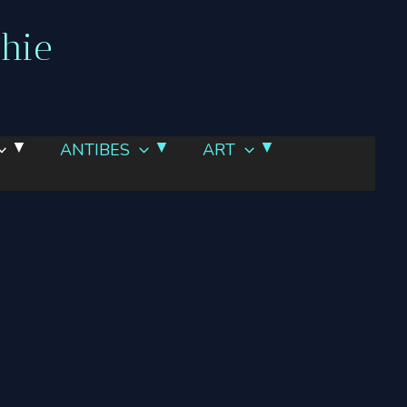
phie
ANTIBES
ART