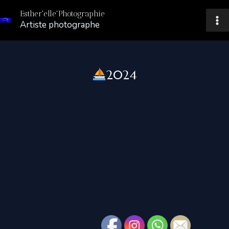
Aller
Esther'elle'Photographie
au
Artiste photographe
Ma
contenu
Me
2024