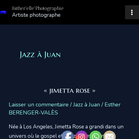
Aller
Esther'elle'Photographie
au
Artiste photographe
Ma
contenu
Me
Jazz à Juan
« jimetta rose »
Laisser un commentaire
/
Jazz à Juan
/
Esther
BERENGER-VALÈS
Née à Los Angeles, Jimetta Rose a grandi dans un
univers où le gospel et le jazz se mêlaient aux